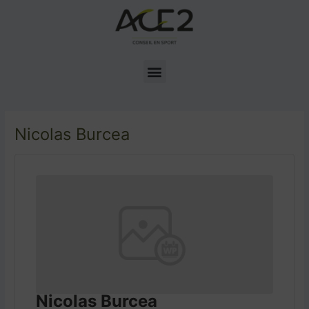
Aller
Navigation
au
des
contenu
articles
Menu
Nicolas Burcea
Nicolas Burcea