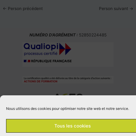
←
Person précédent
Person suivant
→
NUMÉRO D’AGRÉMENT :
52850224485
Nous utilisons des cookies pour optimiser notre site web et notre service.
Votre cabinet de
Tous les cookies
conseil en sport